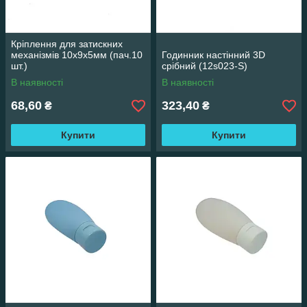
Кріплення для затискних
механізмів 10х9х5мм (пач.10
Годинник настінний 3D
шт.)
срібний (12s023-S)
В наявності
В наявності
68,60
323,40
₴
₴
Купити
Купити