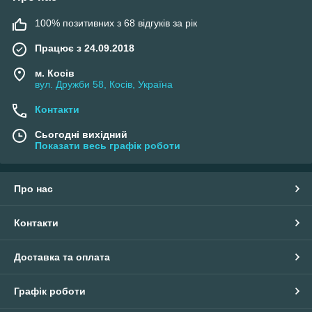
скринь,
100% позитивних з 68 відгуків за рік
подарунк
ової
Працює з 24.09.2018
упаковки,
шахів,
м. Косів
фоторамо
вул. Дружби 58, Косів, Україна
к, шкіри?
Ласкаво
Контакти
просимо
до нас.
Сьогодні вихідний
Наша
Показати весь графік роботи
фірма
протягом
тривалого
Про нас
часу
пропонує
відмінну
Контакти
продукцію для творчості, включаючи інструменти,
пристосування. Продаємо оптом, оптом по всій країні. Навіть
Доставка та оплата
у Києві важко знайти дешевше!
Оперативно доставлені товари, грамотне ціноутворення,
Графік роботи
високий рівень обслуговування забезпечили успіх нашої
компанії. Але, звичайно ж, він неможливий без вдячних,