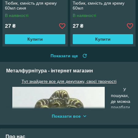
Тюбик, ємність для крему
Тюбик, ємність для крему
60мл синя
60мл
В наявності
В наявності
27
27
₴
₴
Купити
Купити
Показати ще
Металфурнітура - інтернет магазин
Тут знайдете все для декупажу, своєї творчості
У
пошуках,
де можна
придбати
якісну
Показати все
металеву
фурнітуру
для
Про нас
шкатулок,