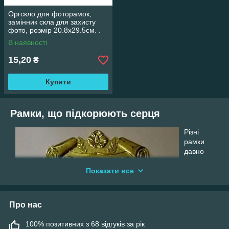
Оргскло для фоторамок,
замінник скла для захисту
фото, розмір 20.8х29.5см. .
Гнучке
В наявності
15,20
₴
Купити
Рамки, що підкорюють серця
Різні
рамки
давно
використо
вуються
Показати все
художник
ами,
декоратор
Про нас
ами,
звичайни
100% позитивних з 68 відгуків за рік
ми