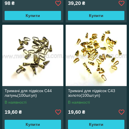
98
39,20
₴
₴
Купити
Купити
Тримачі для підвісок С44
Тримачі для підвісок С43
латунь(100шт.уп)
золото(100шт.уп)
В наявності
В наявності
19,60
19,60
₴
₴
Купити
Купити