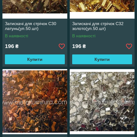
Затискачі для стрічок С30
Затискачі для стрічок С32
латунь(уп.50.шт)
золото(уп.50.шт)
В наявності
В наявності
196
196
₴
₴
Купити
Купити