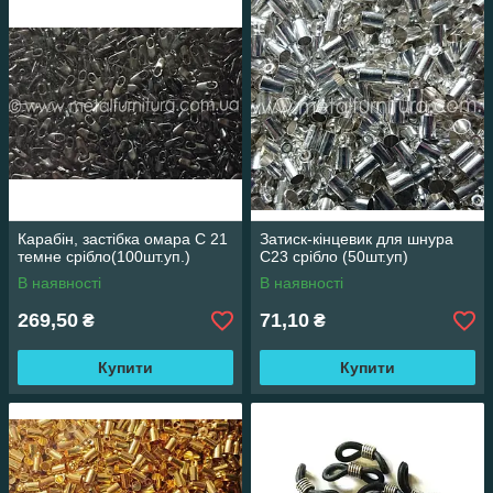
Карабін, застібка омара С 21
Затиск-кінцевик для шнура
темне срібло(100шт.уп.)
С23 срібло (50шт.уп)
В наявності
В наявності
269,50
71,10
₴
₴
Купити
Купити