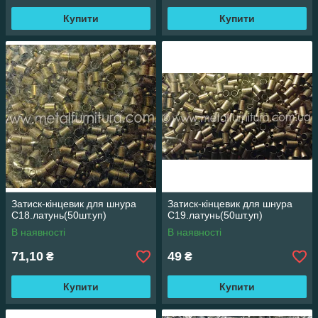
Купити
Купити
Затиск-кінцевик для шнура
Затиск-кінцевик для шнура
С18.латунь(50шт.уп)
С19.латунь(50шт.уп)
В наявності
В наявності
71,10
49
₴
₴
Купити
Купити