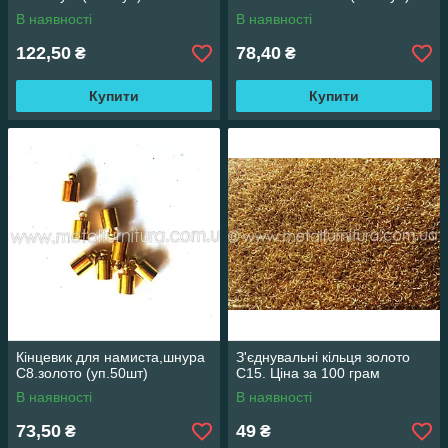
В наявності
В наявності
122,50
78,40
₴
₴
Купити
Купити
Кінцевик для намиста,шнура
З'єднувальні кільця золото
С8.золото (уп.50шт)
С15. Ціна за 100 грам
В наявності
В наявності
73,50
49
₴
₴