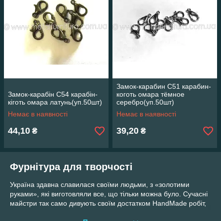
Замок-карабин С51 карабин-
Замок-карабін С54 карабін-
коготь омара тёмное
кіготь омара латунь(уп.50шт)
серебро(уп.50шт)
Немає в наявності
Немає в наявності
44,10
39,20
₴
₴
Фурнітура для творчості
Україна здавна славилася своїми людьми, з «золотими
руками», які виготовляли все, що тільки можна було. Сучасні
майстри так само дивують своїм достатком HandMade робіт,
що приносять не тільки задоволення, а й гроші. Для того,