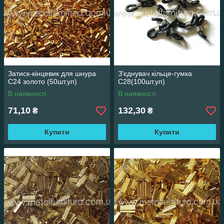
Затиск-кінцевик для шнура
З'єднувач кільце-гумка
С24 золото (50шт.уп)
С28(100шт.уп)
В наявності
В наявності
71,10
132,30
₴
₴
Купити
Купити