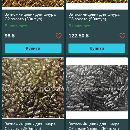
Затиск-кінцевик для шнура
Затиск-кінцевик для шнура
С2 золото (50шт.уп)
С3 золото (50шт.уп)
В наявності
В наявності
98
122,50
₴
₴
Купити
Купити
Затиск-кінцевик для шнура
Затиск-кінцевик для шнура
С4 латунь(50шт.уп)
С6 темний нікель(50шт.уп)