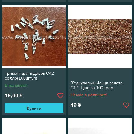
Тримачі для підвісок С42
срібло(100шт.уп)
З'єднувальні кільця золото
В наявності
С17. Ціна за 100 грам
19,60
Немає в наявності
₴
49
₴
Купити