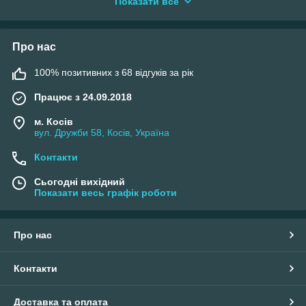
щоб виготовити гарну біжутерію, потрібна фурнітура,
Показати все
різноманітність якої пропонує наш інтернет-магазин. Ви
можете
купити затискачі для ниток
і придбати весь
необхідний інвентар. У нас ви знайдете тільки перевірений
Про нас
польський, чеський, китайський асортимент. Купівля таких
деталей у роздріб не завжди є вигідним, саме тому ми
100% позитивних з 68 відгуків за рік
пропонуємо найкращі умови для гуртових закупувань.
Рі
Працює з 24.09.2018
зн
о
м. Косів
вул. Дружби 58, Косів, Україна
м
а
Контакти
ні
тн
Сьогодні вихідний
іс
Показати весь графік роботи
ть
і
я
кі
Про нас
ст
ь
Контакти
Сп
ра
Доставка та оплата
вж