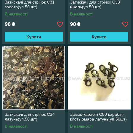
Затискачі для стрічок С31
Затискачі для стрічок С33
золото(уп.50.шт)
нікель(уп.50.шт)
В наявності
В наявності
98
98
₴
₴
Купити
Купити
Затискачі для стрічок С34
Замок-карабін С50 карабін-
латунь(уп.50.шт)
кіготь омара латунь(уп.50шт)
В наявності
В наявності