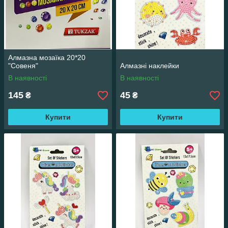
Алмазна мозаїка 20*20
"Совеня"
Алмазні наклейки
В наявності
В наявності
145
45
₴
₴
Купити
Купити