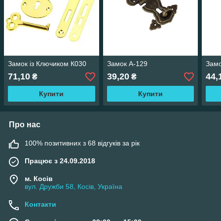
Замок із Ключиком К030
Замок А-129
Замо
71,10
39,20
44,
₴
₴
Купити
Купити
Про нас
100% позитивних з 68 відгуків за рік
Працює з 24.09.2018
м. Косів
вул. Дружби 58, Косів, Україна
Контакти