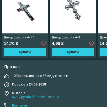
Декор хрестик A-77
Декор хрестик A-4
Деко
14,70
4,90
14,
₴
₴
Купити
Купити
Про нас
100% позитивних з 68 відгуків за рік
Працює з 24.09.2018
м. Косів
вул. Дружби 58, Косів, Україна
Контакти