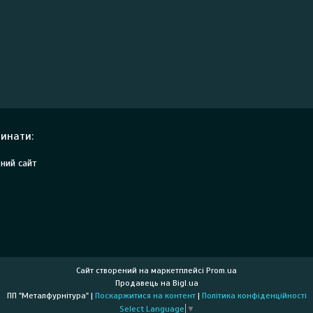
инати:
ний сайт
Сайт створений на маркетплейсі
Prom.ua
Продавець на Bigl.ua
ПП "Металфурнітура" |
Поскаржитися на контент
|
Політика конфіденційності
Select Language
▼