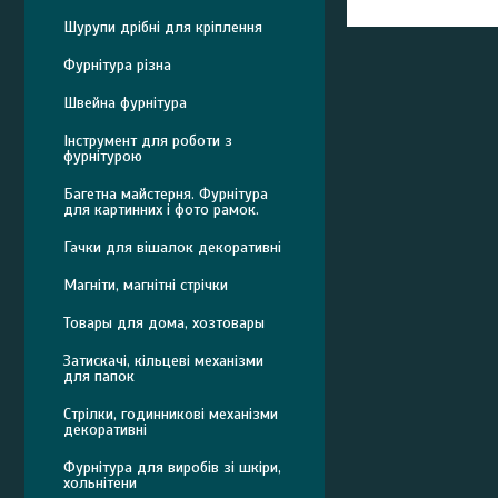
Шурупи дрібні для кріплення
Фурнітура різна
Швейна фурнітура
Інструмент для роботи з
фурнітурою
Багетна майстерня. Фурнітура
для картинних і фото рамок.
Гачки для вішалок декоративні
Магніти, магнітні стрічки
Товары для дома, хозтовары
Затискачі, кільцеві механізми
для папок
Стрілки, годинникові механізми
декоративні
Фурнітура для виробів зі шкіри,
хольнітени