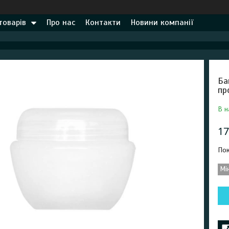
товарів
Про нас
Контакти
Новини компанії
Ба
пр
В н
17
Пок
Мі