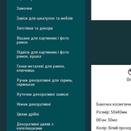
Замочки
Завіси для шкатулок та меблів
Заготівки та декори
Вішаки для картинних і фото
рамок
Підвіси для картинних і фото
рамок, вушка
Гачки металеві для рамок,
ключниць
О
Ручки декоративні для скринь,
скриньках
Куточки декоративні захисні
Баночка косметичн
Ніжки декоративні
Розмір: 50х40мм
Цвяхи дрібні
Об'єм: 30мл
Декоративні цвяхи з
Колір: білий прозо
капелюшками