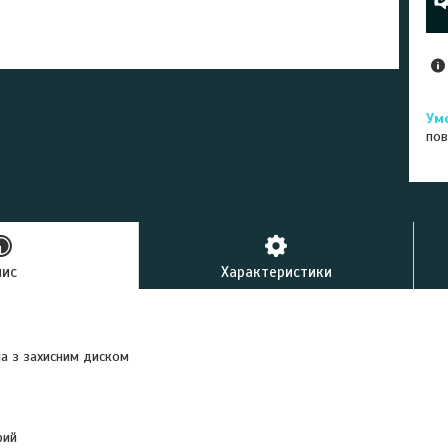
пов
пис
Характеристики
а з захисним диском
рий