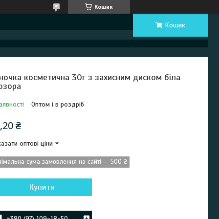
Кошик
Кошик
ночка косметична 30г з захисним диском біла
озора
аявності
Оптом і в роздріб
,20 ₴
азати оптові ціни
німальна сума замовлення на сайті — 500 ₴
Купити
+380 (97) 109-18-50