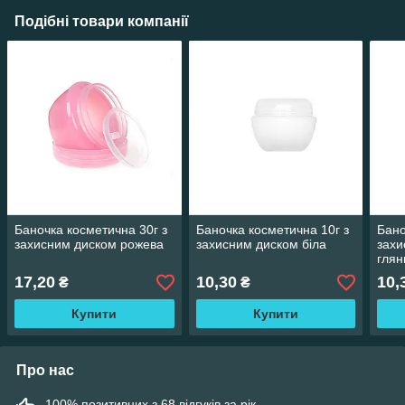
Подібні товари компанії
Баночка косметична 30г з
Баночка косметична 10г з
Бано
захисним диском рожева
захисним диском біла
захи
глян
17,20
10,30
10,
₴
₴
Купити
Купити
Про нас
100% позитивних з 68 відгуків за рік