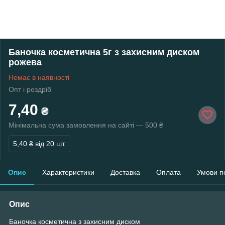
Баночка косметична 5г з захисним диском
рожева
Немає в наявності
Опт і роздріб
7,40
₴
Мінімальна сума замовлення на сайті — 500 ₴
5,40 ₴
від 20 шт.
Опис
Характеристики
Доставка
Оплата
Умови п
Опис
Баночка косметична з захисним диском