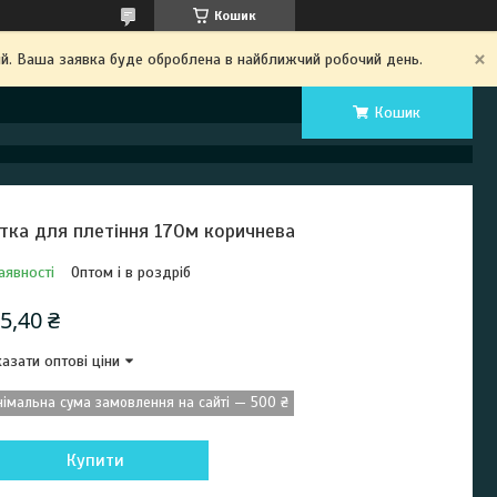
Кошик
ий. Ваша заявка буде оброблена в найближчий робочий день.
Кошик
тка для плетіння 170м коричнева
аявності
Оптом і в роздріб
5,40 ₴
азати оптові ціни
німальна сума замовлення на сайті — 500 ₴
Купити