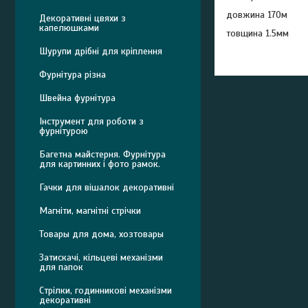
довжина 170м
Декоративні цвяхи з
капелюшками
товщина 1.5мм
Шурупи дрібні для кріплення
Фурнітура різна
Швейна фурнітура
Інструмент для роботи з
фурнітурою
Багетна майстерня. Фурнітура
для картинних і фото рамок.
Гачки для вішалок декоративні
Магніти, магнітні стрічки
Товары для дома, хозтовары
Затискачі, кільцеві механізми
для папок
Стрілки, годинникові механізми
декоративні