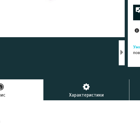
пов
пис
Характеристики
я