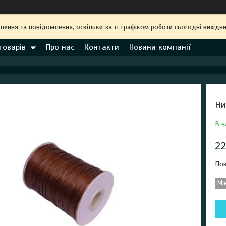
ння та повідомлення, оскільки за її графіком роботи сьогодні вихідн
товарів
Про нас
Контакти
Новини компанії
Ни
В н
22
Пок
Мі