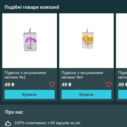
Подібні товари компанії
Підвіска з засушиними
Підвіска з засушиними
Підв
квітами №1
квітами №4
квіт
49
49
49
₴
₴
Купити
Купити
Про нас
100% позитивних з 68 відгуків за рік