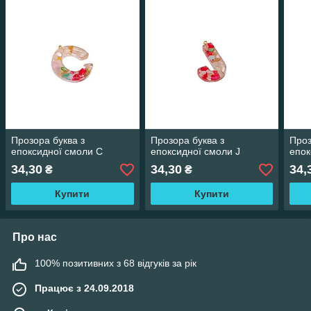
Прозора буква з
Прозора буква з
Проз
епоксидної смоли C
епоксидної смоли J
епок
34,30
34,30
34,
₴
₴
Купити
Купити
Про нас
100% позитивних з 68 відгуків за рік
Працює з 24.09.2018