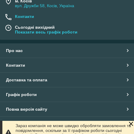
м. Косів
вул. Дружби 58, Косів, Україна
Контакти
Сьогодні вихідний
Показати весь графік роботи
Про нас
Контакти
Доставка та оплата
Графік роботи
Повна версія сайту
Сайт створено на маркетплейсі
Prom.ua
Зараз компанія не може швидко обробляти замовлення та
повідомлення, оскільки за її графіком роботи сьогодні