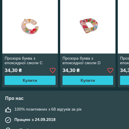
Прозора буква з
Прозора буква з
Проз
епоксидної смоли C
епоксидної смоли D
епок
34,30
34,30
34,
₴
₴
Купити
Купити
Про нас
100% позитивних з 68 відгуків за рік
Працює з 24.09.2018