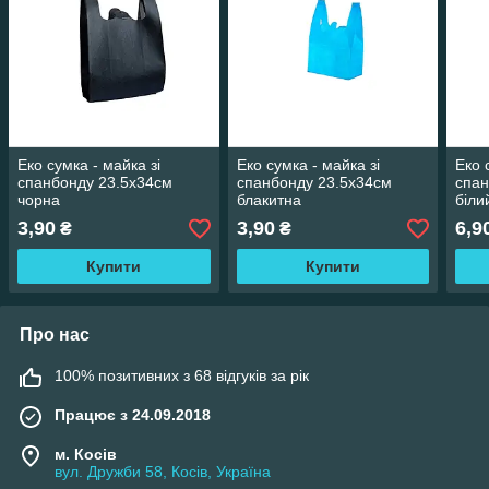
Еко сумка - майка зі
Еко сумка - майка зі
Еко 
спанбонду 23.5х34см
спанбонду 23.5х34см
спан
чорна
блакитна
біли
3,90
3,90
6,9
₴
₴
Купити
Купити
Про нас
100% позитивних з 68 відгуків за рік
Працює з 24.09.2018
м. Косів
вул. Дружби 58, Косів, Україна