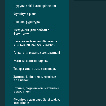
Шурупи дрібні для кріплення
Фурнітура різна
Швейна фурнітура
Інструмент для роботи з
фурнітурою
Багетна майстерня. Фурнітура
для картинних і фото рамок.
Гачки для вішалок декоративні
Магніти, магнітні стрічки
Товары для дома, хозтовары
Затискачі, кільцеві механізми
для папок
Стрілки, годинникові механізми
декоративні
Фурнітура для виробів зі шкіри,
хольнітени