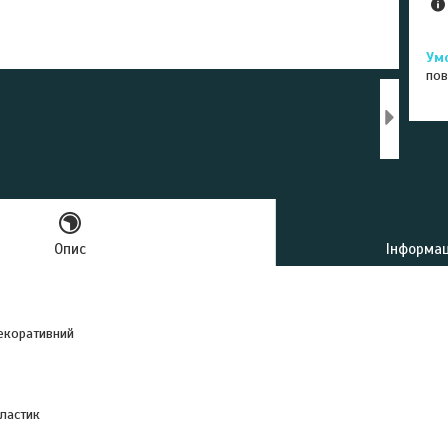
пов
Опис
Інформац
коративний
пластик