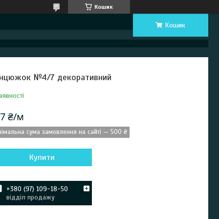
Кошик
Кошик
нцюжок №4/7 декоративний
аявності
7 ₴/м
німальна сума замовлення на сайті — 500 ₴
Купити
+380 (97) 109-18-50
відділ продажу