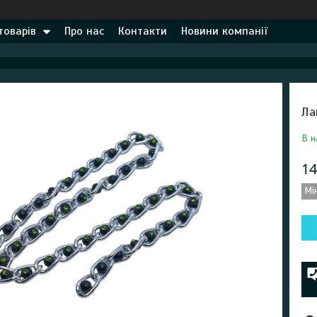
товарів
Про нас
Контакти
Новини компанії
Ла
В н
14
Мі