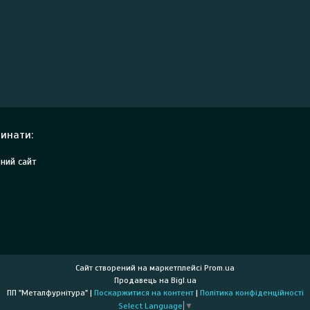
инати:
ний сайт
Сайт створений на маркетплейсі
Prom.ua
Продавець на Bigl.ua
ПП "Металфурнітура" |
Поскаржитися на контент
|
Політика конфіденційності
Select Language
▼