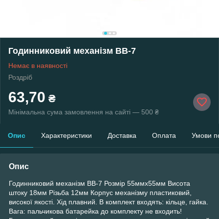
Годинниковий механізм BB-7
Немає в наявності
Роздріб
63,70
₴
Мінімальна сума замовлення на сайті — 500 ₴
Опис
Характеристики
Доставка
Оплата
Умови п
Опис
Годинниковий механізм BB-7 Розмір 55ммх55мм Висота
штоку 18мм Різьба 12мм Корпус механізму пластиковий,
високої якості. Хід плавний. В комплект входять: кільце, гайка.
Вага: пальчикова батарейка до комплекту не входить!