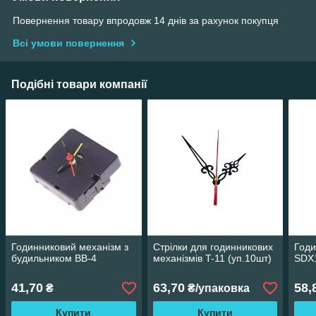
Повернення товару впродовж 14 днів за рахунок покупця
Всі умови повернення
Подібні товари компанії
Годинниковий механізм з
Стрілки для годинникових
Годи
будильником BB-4
механізмів T-11 (уп.10шт)
SDX
41,70
63,70
58,
₴
₴/упаковка
Купити
Купити