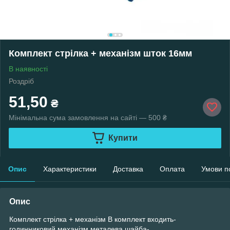
Комплект стрілка + механізм шток 16мм
В наявності
Роздріб
51,50
₴
Мінімальна сума замовлення на сайті — 500 ₴
Купити
Опис
Характеристики
Доставка
Оплата
Умови п
Опис
Комплект стрілка + механізм В комплект входить-
годинниковий механізм,металева шайба-