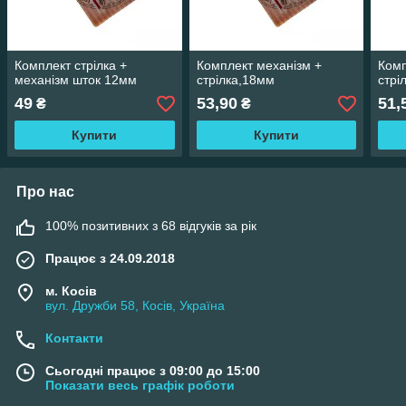
Комплект стрілка +
Комплект механізм +
Комп
механізм шток 12мм
стрілка,18мм
стрі
49
53,90
51,
₴
₴
Купити
Купити
Про нас
100% позитивних з 68 відгуків за рік
Працює з 24.09.2018
м. Косів
вул. Дружби 58, Косів, Україна
Контакти
Сьогодні працює з 09:00 до 15:00
Показати весь графік роботи