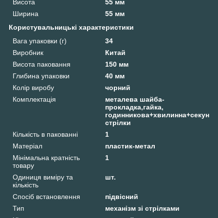
Висота
55 мм
Ширина
55 мм
Користувальницькі характеристики
Вага упаковки (г)
34
Виробник
Китай
Висота паковання
150 мм
Глибина упаковки
40 мм
Колір виробу
чорний
Комплектація
металева шайба-
прокладка,гайка,
годинникова+хвилинна+секундн
стрілки
Кількість в пакованні
1
Матеріал
пластик-метал
Мінімальна кратність
1
товару
Одиниця виміру та
шт.
кількість
Спосіб встановлення
підвісний
Тип
механізм зі стрілками