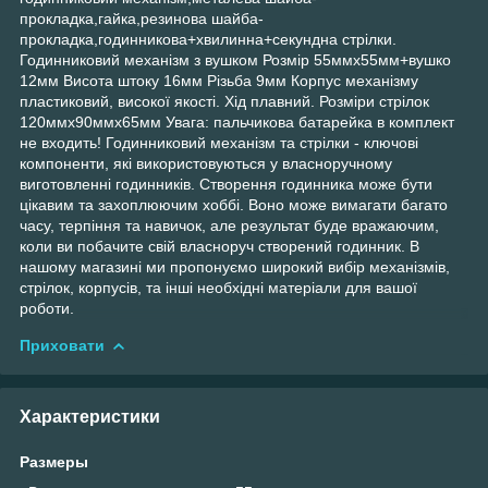
прокладка,гайка,резинова шайба-
прокладка,годинникова+хвилинна+секундна стрілки.
Годинниковий механізм з вушком Розмір 55ммх55мм+вушко
12мм Висота штоку 16мм Різьба 9мм Корпус механізму
пластиковий, високої якості. Хід плавний. Розміри стрілок
120ммх90ммх65мм Увага: пальчикова батарейка в комплект
не входить! Годинниковий механізм та стрілки - ключові
компоненти, які використовуються у власноручному
виготовленні годинників. Створення годинника може бути
цікавим та захоплюючим хоббі. Воно може вимагати багато
часу, терпіння та навичок, але результат буде вражаючим,
коли ви побачите свій власноруч створений годинник. В
нашому магазині ми пропонуємо широкий вибір механізмів,
стрілок, корпусів, та інші необхідні матеріали для вашої
роботи.
Приховати
Характеристики
Размеры