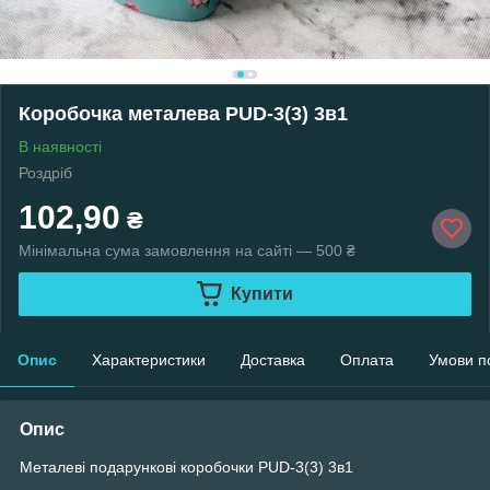
Коробочка металева PUD-3(3) 3в1
В наявності
Роздріб
102,90
₴
Мінімальна сума замовлення на сайті — 500 ₴
Купити
Опис
Характеристики
Доставка
Оплата
Умови п
Опис
Металеві подарункові коробочки PUD-3(3) 3в1