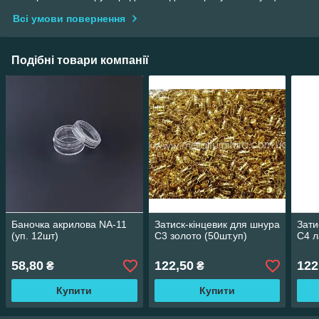
Всі умови повернення
Подібні товари компанії
Баночка акрилова NA-11
Затиск-кінцевик для шнура
Зати
(уп. 12шт)
С3 золото (50шт.уп)
С4 л
58,80
122,50
122
₴
₴
Купити
Купити