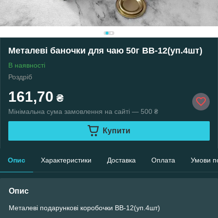
Металеві баночки для чаю 50г ВВ-12(уп.4шт)
В наявності
Роздріб
161,70
₴
Мінімальна сума замовлення на сайті — 500 ₴
Купити
Опис
Характеристики
Доставка
Оплата
Умови п
Опис
Металеві подарункові коробочки ВВ-12(уп.4шт)