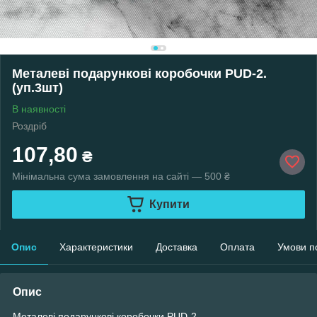
Металеві подарункові коробочки PUD-2.
(уп.3шт)
В наявності
Роздріб
107,80
₴
Мінімальна сума замовлення на сайті — 500 ₴
Купити
Опис
Характеристики
Доставка
Оплата
Умови п
Опис
Металеві подарункові коробочки PUD-2.