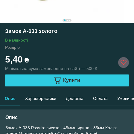
Замок А-033 золото
В наявності
Роздріб
5,40
₴
Мінімальна сума замовлення на сайті — 500 ₴
Купити
Опис
Характеристики
Доставка
Оплата
Умови п
Опис
Замок А-033 Розмір: висота - 45ммширина - 35мм Колір:
золотоМатеріал: металКраїна виробник: Китай