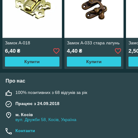
Замок А-018
Замок А-033 стара латунь
Замо
6,40
4,40
2,5
₴
₴
Купити
Купити
Про нас
100% позитивних з 68 відгуків за рік
Працює з 24.09.2018
м. Косів
вул. Дружби 58, Косів, Україна
Контакти