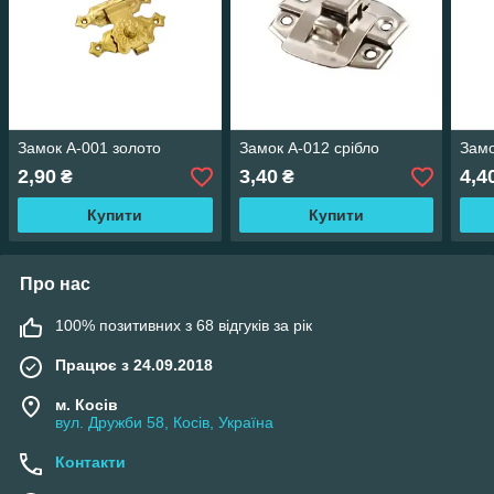
Замок А-001 золото
Замок А-012 срібло
Замо
2,90
3,40
4,4
₴
₴
Купити
Купити
Про нас
100% позитивних з 68 відгуків за рік
Працює з 24.09.2018
м. Косів
вул. Дружби 58, Косів, Україна
Контакти