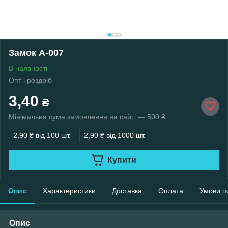
Замок А-007
В наявності
Опт і роздріб
3,40
₴
Мінімальна сума замовлення на сайті — 500 ₴
2,90 ₴
від 100 шт.
2,90 ₴
від 1000 шт.
Купити
Опис
Характеристики
Доставка
Оплата
Умови п
Опис