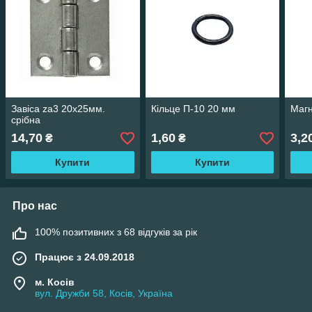
Завіса za3 20х25мм.
Кільце П-10 20 мм
Магн
срібна
14,70
1,60
3,2
₴
₴
Купити
Купити
Про нас
100% позитивних з 68 відгуків за рік
Працює з 24.09.2018
м. Косів
вул. Дружби 58, Косів, Україна