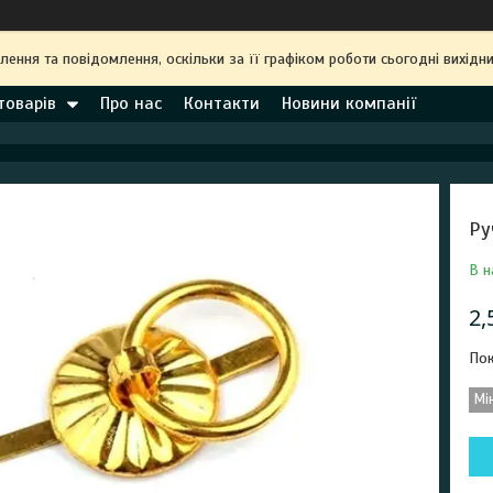
ння та повідомлення, оскільки за її графіком роботи сьогодні вихідн
товарів
Про нас
Контакти
Новини компанії
Ру
В н
2,
Пок
Мі