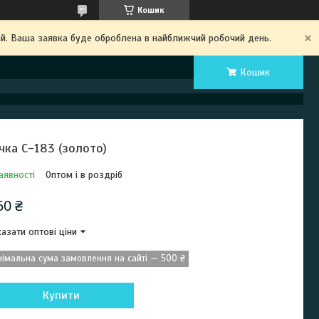
Кошик
ий. Ваша заявка буде оброблена в найближчий робочий день.
Кошик
чка С-183 (золото)
аявності
Оптом і в роздріб
50 ₴
азати оптові ціни
німальна сума замовлення на сайті — 500 ₴
Купити