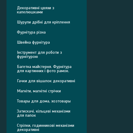
Декоративні цвяхи з
капелюшками
Шурупи дрібні для кріплення
Фурнітура різна
Швейна фурнітура
Інструмент для роботи з
фурнітурою
Багетна майстерня. Фурнітура
для картинних і фото рамок.
Гачки для вішалок декоративні
Магніти, магнітні стрічки
Товары для дома, хозтовары
Затискачі, кільцеві механізми
для папок
Стрілки, годинникові механізми
декоративні