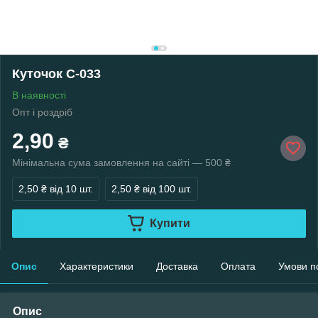
Куточок С-033
В наявності
Опт і роздріб
2,90
₴
Мінімальна сума замовлення на сайті — 500 ₴
2,50 ₴
від 10 шт.
2,50 ₴
від 100 шт.
Купити
Опис
Характеристики
Доставка
Оплата
Умови п
Опис