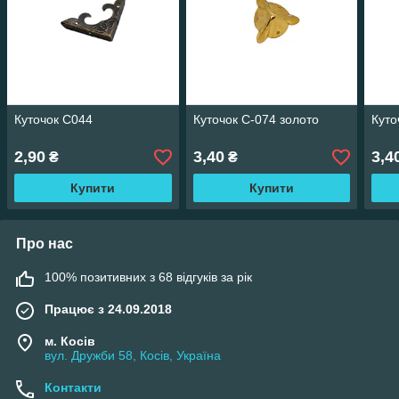
Куточок С044
Куточок С-074 золото
Куто
2,90
3,40
3,4
₴
₴
Купити
Купити
Про нас
100% позитивних з 68 відгуків за рік
Працює з 24.09.2018
м. Косів
вул. Дружби 58, Косів, Україна
Контакти