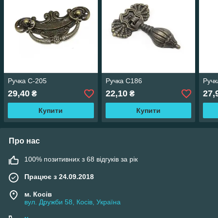
Ручка С-205
Ручка С186
Ручк
29,40
22,10
27,
₴
₴
Купити
Купити
Про нас
100% позитивних з 68 відгуків за рік
Працює з 24.09.2018
м. Косів
вул. Дружби 58, Косів, Україна