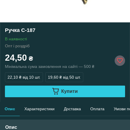
Ручка С-187
В наявності
Опт і роздріб
24,50
₴
Мінімальна сума замовлення на сайті — 500 ₴
22,10 ₴
від 10 шт.
19,60 ₴
від 50 шт.
Купити
Опис
Характеристики
Доставка
Оплата
Умови п
Опис