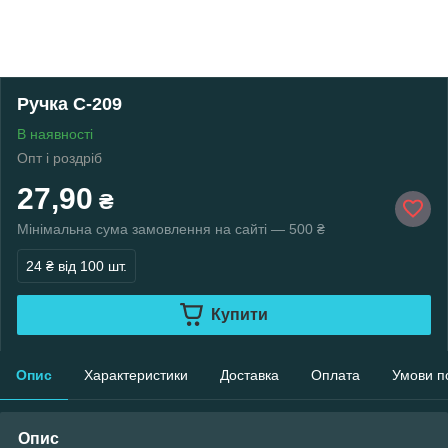
Ручка С-209
В наявності
Опт і роздріб
27,90
₴
Мінімальна сума замовлення на сайті — 500 ₴
24 ₴
від 100 шт.
Купити
Опис
Характеристики
Доставка
Оплата
Умови п
Опис