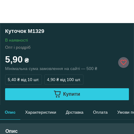
Куточок М1329
В наявності
Опт і роздріб
5,90
₴
Мінімальна сума замовлення на сайті — 500 ₴
5,40 ₴
від 10 шт.
4,90 ₴
від 100 шт.
Купити
Опис
Характеристики
Доставка
Оплата
Умови п
Опис