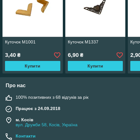
Куточок М1001
Куточок М1337
Куто
3,40
6,90
2,9
₴
₴
Купити
Купити
Про нас
100% позитивних з 68 відгуків за рік
Працює з 24.09.2018
м. Косів
вул. Дружби 58, Косів, Україна
Контакти