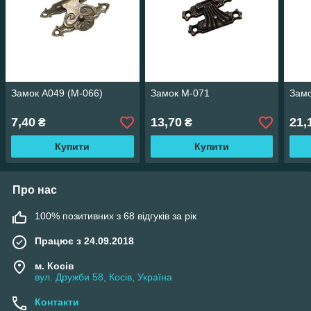
Замок A049 (М-066)
Замок М-071
Замо
7,40
13,70
21,
₴
₴
Купити
Купити
Про нас
100% позитивних з 68 відгуків за рік
Працює з 24.09.2018
м. Косів
вул. Дружби 58, Косів, Україна
Контакти