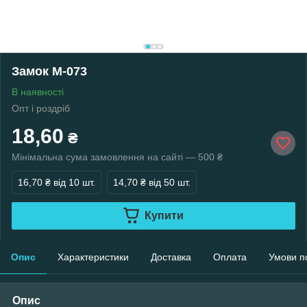
Замок М-073
В наявності
Опт і роздріб
18,60
₴
Мінімальна сума замовлення на сайті — 500 ₴
16,70 ₴
від 10 шт.
14,70 ₴
від 50 шт.
Купити
Опис
Характеристики
Доставка
Оплата
Умови п
Опис