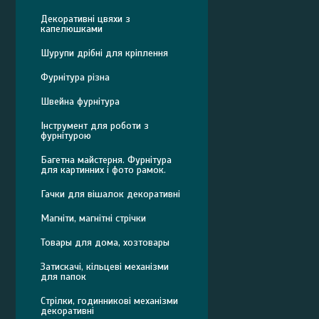
Декоративні цвяхи з
капелюшками
Шурупи дрібні для кріплення
Фурнітура різна
Швейна фурнітура
Інструмент для роботи з
фурнітурою
Багетна майстерня. Фурнітура
для картинних і фото рамок.
Гачки для вішалок декоративні
Магніти, магнітні стрічки
Товары для дома, хозтовары
Затискачі, кільцеві механізми
для папок
Стрілки, годинникові механізми
декоративні