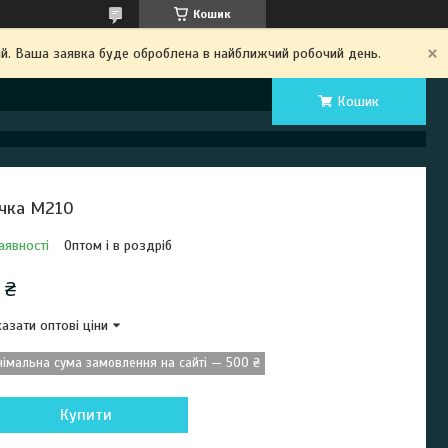
Кошик
ий. Ваша заявка буде оброблена в найближчий робочий день.
Кошик
чка М210
аявності
Оптом і в роздріб
 ₴
азати оптові ціни
німальна сума замовлення на сайті — 500 ₴
Купити