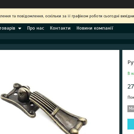
ння та повідомлення, оскільки за її графіком роботи сьогодні вихідн
товарів
Про нас
Контакти
Новини компанії
Ру
В н
27
Пок
Мі