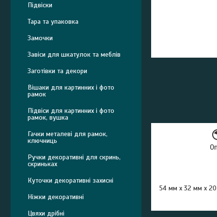
Підвіски
Тара та упаковка
Замочки
Завіси для шкатулок та меблів
Заготівки та декори
Вішаки для картинних і фото
рамок
Підвіси для картинних і фото
рамок, вушка
Гачки металеві для рамок,
ключниць
О
Ручки декоративні для скринь,
скриньках
Куточки декоративні захисні
54 мм х 32 мм х 2
Ніжки декоративні
Цвяхи дрібні