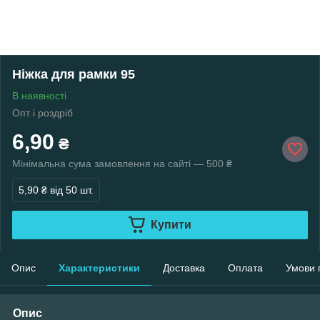
Ніжка для рамки 95
В наявності
Опт і роздріб
6,90
₴
Мінімальна сума замовлення на сайті — 500 ₴
5,90 ₴
від 50 шт.
Купити
Опис
Характеристики
Доставка
Оплата
Умови 
Опис