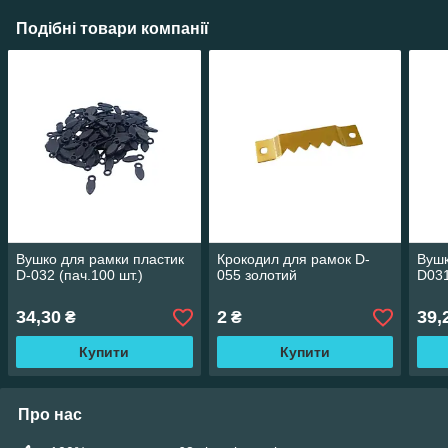
Подібні товари компанії
Вушко для рамки пластик
Крокодил для рамок D-
Вушк
D-032 (пач.100 шт.)
055 золотий
D031
34,30
2
39,
₴
₴
Купити
Купити
Про нас