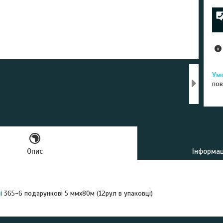
пов
Опис
Інформац
і
365-6 подарункові 5 ммх80м (12рул в упаковці)