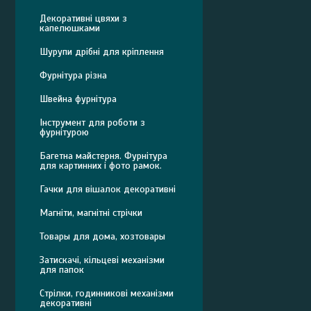
Декоративні цвяхи з
капелюшками
Шурупи дрібні для кріплення
Фурнітура різна
Швейна фурнітура
Інструмент для роботи з
фурнітурою
Багетна майстерня. Фурнітура
для картинних і фото рамок.
Гачки для вішалок декоративні
Магніти, магнітні стрічки
Товары для дома, хозтовары
Затискачі, кільцеві механізми
для папок
Стрілки, годинникові механізми
декоративні