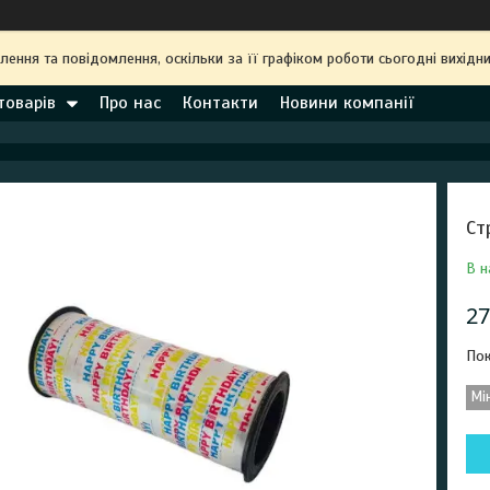
ння та повідомлення, оскільки за її графіком роботи сьогодні вихідн
товарів
Про нас
Контакти
Новини компанії
Ст
В н
27
Пок
Мі