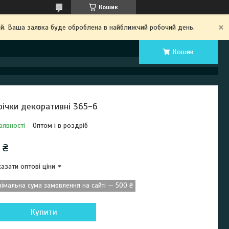
Кошик
ий. Ваша заявка буде оброблена в найближчий робочий день.
Кошик
річки декоративні 365-6
аявності
Оптом і в роздріб
 ₴
азати оптові ціни
німальна сума замовлення на сайті — 500 ₴
Купити